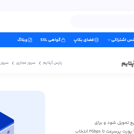
نس اشتراکی
فضای بکاپ
گواهی SSL
وبلاگ
پارس آپتایم
سرور مجازی
سرور 
یع تحویل شود و برای
سرویس‌های پرترافیک کم نیاورد، اینجا گزینه مناسب شماست. مسکو با پورت پرسرعت تا 2Gbps انتخاب