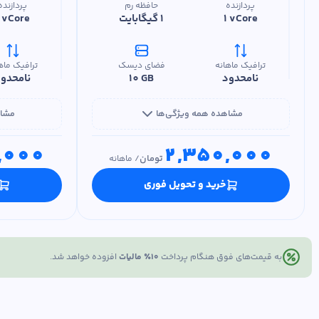
پردازنده
حافظه رم
پردازنده
1 vCore
1 گیگابایت
1 vCore
ترافیک ماهانه
فضای دیسک
ترافیک ماه
نامحدود
10 GB
نامحدو
مشاهده همه ویژگی‌ها
مشاه
,000
2,350,000
تومان
/
ماهانه
خرید و تحویل فوری
به قیمت‌های فوق هنگام پرداخت
۱۰٪ مالیات
افزوده خواهد شد.