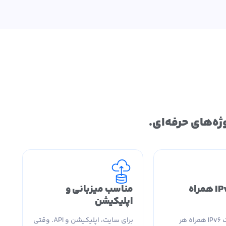
IPv4 + IPv6 همراه
مناسب میزبانی و
اپلیکیشن
یک IPv4 و یک IPv6 همراه هر
برای سایت، اپلیکیشن و API. وقتی