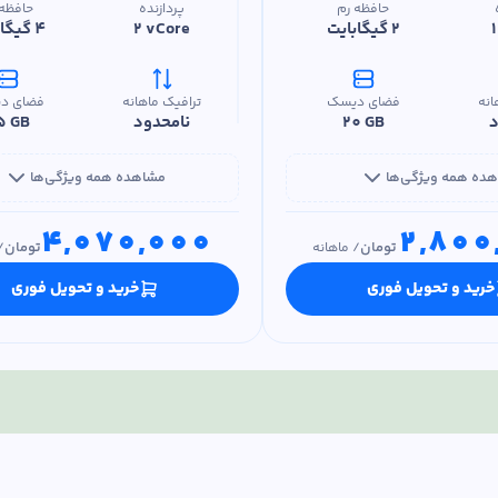
حافظه رم
پردازنده
حافظه 
2 گیگابایت
2 vCore
4 گیگابایت
انه
فضای دیسک
ترافیک ماهانه
فضای د
د
20 GB
نامحدود
5 GB
ده همه ویژگی‌ها
مشاهده همه ویژگی‌ها
4,070,000
2,800
تومان
تومان
/
ماهانه
/
خرید و تحویل فوری
خرید و تحویل فوری