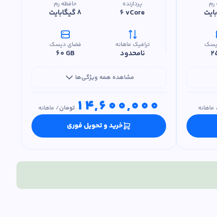
رم
پردازنده
حافظه رم
6 vCore
8 گیگابایت
یسک
ترافیک ماهانه
فضای دیسک
2
نامحدود
60 GB
مشاهده همه ویژگی‌ها
14,600,000
تومان
ماهانه
/
ماهانه
خرید و تحویل فوری