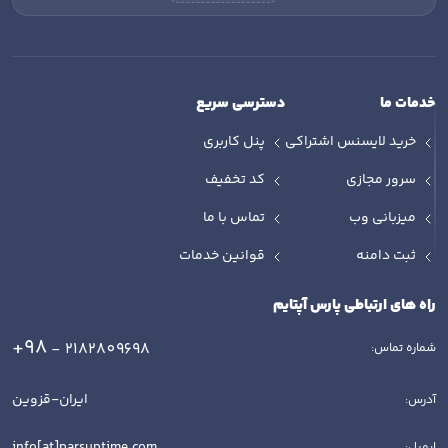
خدمات ما
دسترسی سریع
خرید لایسنس اشتراکی
پنل کاربری
سرور مجازی
کد تخفیف
میزبانی وب
تماس با ما
ثبت دامنه
قوانین خدمات
راه های ارتباطی پارس آپتایم
+98
- 2182809698
شماره تماس:
ایران-قزوین
آدرس:
info[at]parsuptime.com
ایمیل: