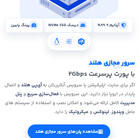
آپتایم ۹۹.۹٪
دیسک NVMe SSD
پینگ پایین
سرور مجازی هلند
با پورت پرسرعت 2Gbps
اگر برای سایت، اپلیکیشن یا سرویس آنلاین‌تان به
آی‌پی هلند
و اتصال
پایدار در اروپا نیاز دارید، این سرویس با
فعال‌سازی سریع
و
پنل
مدیریت
کامل ارائه می‌شود و امکان نصب و استفاده از سیستم های
عامل
ویندوز
،
لینوکس
و
میکروتیک
را دارد.
مشاهده پلن‌های سرور مجازی هلند