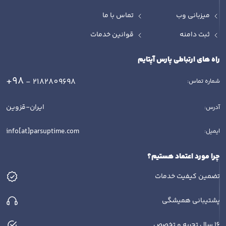
میزبانی وب
تماس با ما
ثبت دامنه
قوانین خدمات
راه های ارتباطی پارس آپتایم
+98
- 2182809698
شماره تماس:
ایران-قزوین
آدرس:
info[at]parsuptime.com
ایمیل:
چرا مورد اعتماد هستیم؟
تضمین کیفیت خدمات
پشتیبانی همیشگی
16 سال تجربه و تخصص