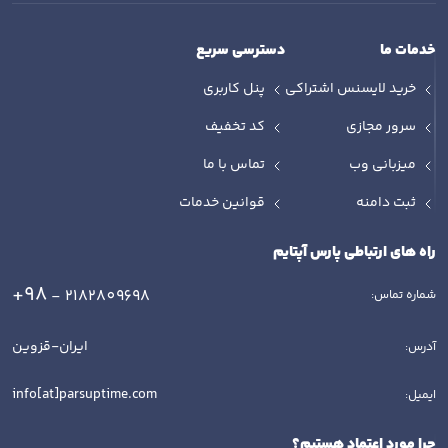
خدمات ما
دسترسی سریع
خرید لایسنس اشتراکی
پنل کاربری
سرور مجازی
کد تخفیف
میزبانی وب
تماس با ما
ثبت دامنه
قوانین خدمات
راه های ارتباطی پارس آپتایم
+98
- 2182809698
شماره تماس:
ایران-قزوین
آدرس:
info[at]parsuptime.com
ایمیل:
چرا مورد اعتماد هستیم؟