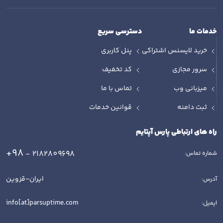
خدمات ما
دسترسی سریع
خرید لایسنس اشتراکی
پنل کاربری
سرور مجازی
کد تخفیف
میزبانی وب
تماس با ما
ثبت دامنه
قوانین خدمات
راه های ارتباطی پارس آپتایم
+98
- 2182809698
شماره تماس:
ایران-قزوین
آدرس:
info[at]parsuptime.com
ایمیل: