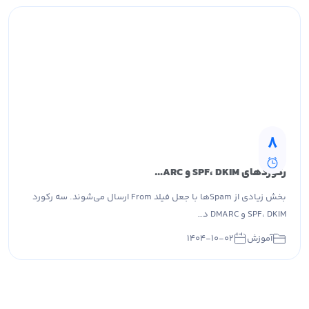
8
رکوردهای SPF، DKIM و DMARC چیستند و چطور فعالشان کنیم؟
بخش زیادی از Spamها با جعل فیلد From ارسال می‌شوند. سه رکورد
SPF، DKIM و DMARC د…
آموزش
۱۴۰۴-۱۰-۰۲