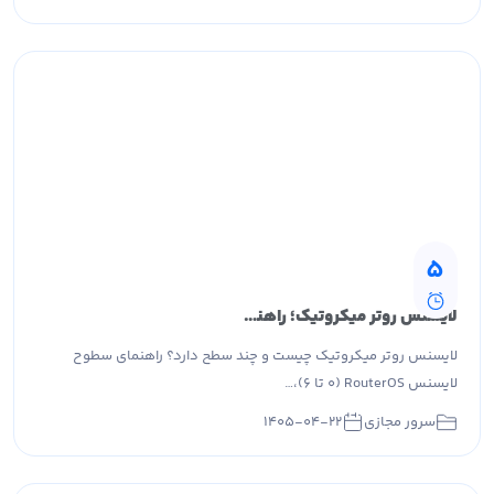
5
لایسنس روتر میکروتیک؛ راهنمای کامل سطوح RouterOS و CHR
لایسنس روتر میکروتیک چیست و چند سطح دارد؟ راهنمای سطوح
لایسنس RouterOS (۰ تا ۶)،…
سرور مجازی
۱۴۰۵-۰۴-۲۲