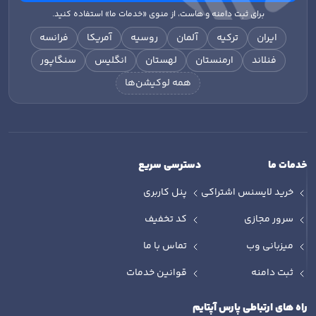
برای ثبت دامنه و هاست، از منوی «خدمات ما» استفاده کنید.
ایران
ترکیه
آلمان
روسیه
آمریکا
فرانسه
فنلاند
ارمنستان
لهستان
انگلیس
سنگاپور
همه لوکیشن‌ها
خدمات ما
دسترسی سریع
خرید لایسنس اشتراکی
پنل کاربری
سرور مجازی
کد تخفیف
میزبانی وب
تماس با ما
ثبت دامنه
قوانین خدمات
راه های ارتباطی پارس آپتایم