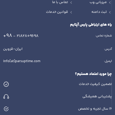
میزبانی وب
تماس با ما
ثبت دامنه
قوانین خدمات
راه های ارتباطی پارس آپتایم
+98
- 2182809698
شماره تماس:
ایران-قزوین
آدرس:
info[at]parsuptime.com
ایمیل:
چرا مورد اعتماد هستیم؟
تضمین کیفیت خدمات
پشتیبانی همیشگی
16 سال تجربه و تخصص