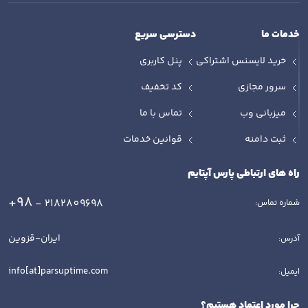
خدمات ما
دسترسی سریع
خرید لایسنس اشتراکی
پنل کاربری
سرور مجازی
کد تخفیف
میزبانی وب
تماس با ما
ثبت دامنه
قوانین خدمات
راه های ارتباطی پارس آپتایم
+98
- 2182809698
شماره تماس:
ایران-قزوین
آدرس:
info[at]parsuptime.com
ایمیل:
چرا مورد اعتماد هستیم؟