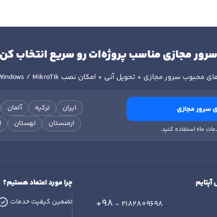
رور مجازی مناسب پروژه‌ات رو سریع انتخاب کن
ای محبوب سرور مجازی + تحویل آنی + امکان نصب
Windows / MikroTik
ایران
ترکیه
آلمان
 سرور مجازی
ارمنستان
لهستان
ا
مات ما» استفاده کنید.
 آپتایم
چرا مورد اعتماد هستیم؟
+98
تضمین کیفیت خدمات
- 2182809698