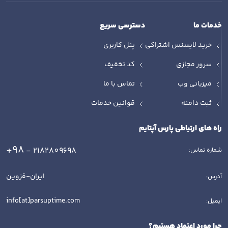
خدمات ما
دسترسی سریع
خرید لایسنس اشتراکی
پنل کاربری
سرور مجازی
کد تخفیف
میزبانی وب
تماس با ما
ثبت دامنه
قوانین خدمات
راه های ارتباطی پارس آپتایم
+98
- 2182809698
شماره تماس:
ایران-قزوین
آدرس:
info[at]parsuptime.com
ایمیل:
چرا مورد اعتماد هستیم؟