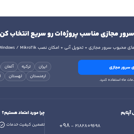
رور مجازی مناسب پروژه‌ات رو سریع انتخاب کن
ای محبوب سرور مجازی + تحویل آنی + امکان نصب
Windows / MikroTik
ایران
ترکیه
آلمان
 سرور مجازی
ارمنستان
لهستان
ا
مات ما» استفاده کنید.
 آپتایم
چرا مورد اعتماد هستیم؟
+98
تضمین کیفیت خدمات
- 2182809698