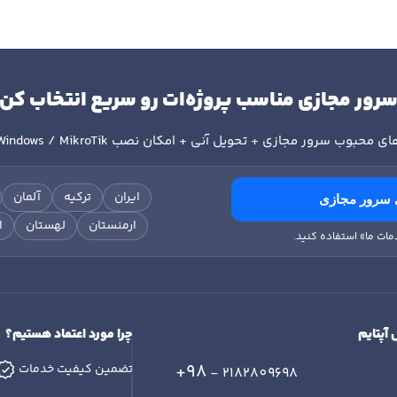
رور مجازی مناسب پروژه‌ات رو سریع انتخاب کن
ای محبوب سرور مجازی + تحویل آنی + امکان نصب
Windows / MikroTik
ایران
ترکیه
آلمان
 سرور مجازی
ارمنستان
لهستان
ا
مات ما» استفاده کنید.
 آپتایم
چرا مورد اعتماد هستیم؟
+98
تضمین کیفیت خدمات
- 2182809698