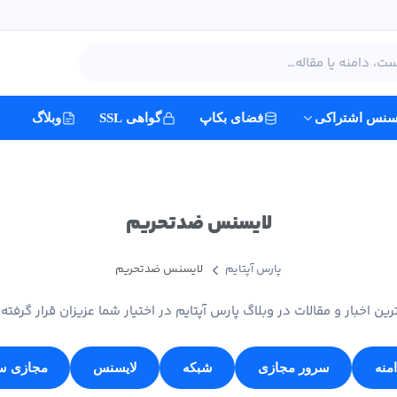
یسنس اشتراکی
فضای بکاپ
گواهی SSL
وبلاگ
لایسنس ضدتحریم
پارس آپتایم
لایسنس ضدتحریم
رین اخبار و مقالات در وبلاگ پارس آپتایم در اختیار شما عزیزان قرار گرفته
منه
سرور مجازی
شبکه
لایسنس
مجازی سا