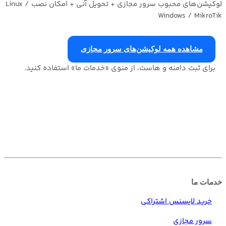
لوکیشن‌های محبوب سرور مجازی + تحویل آنی + امکان نصب
Linux /
Windows / MikroTik
مشاهده همه لوکیشن‌های سرور مجازی
برای ثبت دامنه و هاست، از منوی «خدمات ما» استفاده کنید.
ایران
ترکیه
آلمان
روسیه
آمریکا
فرانسه
فنلاند
ارمنستان
لهستان
انگلیس
سنگاپور
همه لوکیشن‌ها
خدمات ما
خرید لایسنس اشتراکی
سرور مجازی