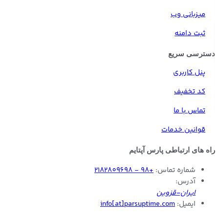
میزبانی وب
ثبت دامنه
دسترسی سریع
پنل کاربری
کد تخفیف
تماس با ما
قوانین خدمات
راه های ارتباطی پارس آپتایم
شماره تماس:
+98
- 2182809698
آدرس:
ایران-قزوین
ایمیل:
info[at]parsuptime.com