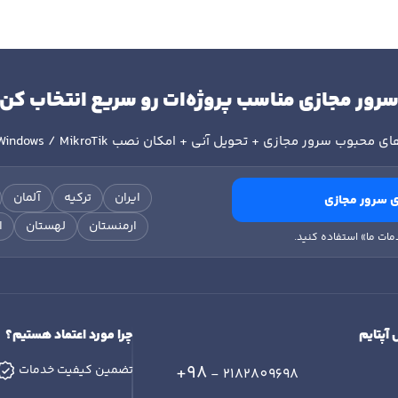
رور مجازی مناسب پروژه‌ات رو سریع انتخاب کن
ای محبوب سرور مجازی + تحویل آنی + امکان نصب
Windows / MikroTik
ایران
ترکیه
آلمان
 سرور مجازی
ارمنستان
لهستان
ا
مات ما» استفاده کنید.
 آپتایم
چرا مورد اعتماد هستیم؟
+98
تضمین کیفیت خدمات
- 2182809698