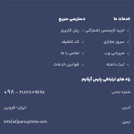
خدمات ما
دسترسی سریع
خرید لایسنس اشتراکی
پنل کاربری
سرور مجازی
کد تخفیف
میزبانی وب
تماس با ما
ثبت دامنه
قوانین خدمات
راه های ارتباطی پارس آپتایم
+98
- 2182809698
شماره تماس:
ایران-قزوین
آدرس:
info[at]parsuptime.com
ایمیل: