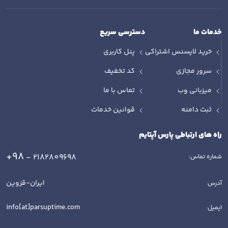
خدمات ما
دسترسی سریع
خرید لایسنس اشتراکی
پنل کاربری
سرور مجازی
کد تخفیف
میزبانی وب
تماس با ما
ثبت دامنه
قوانین خدمات
راه های ارتباطی پارس آپتایم
+98
- 2182809698
شماره تماس:
ایران-قزوین
آدرس:
info[at]parsuptime.com
ایمیل: